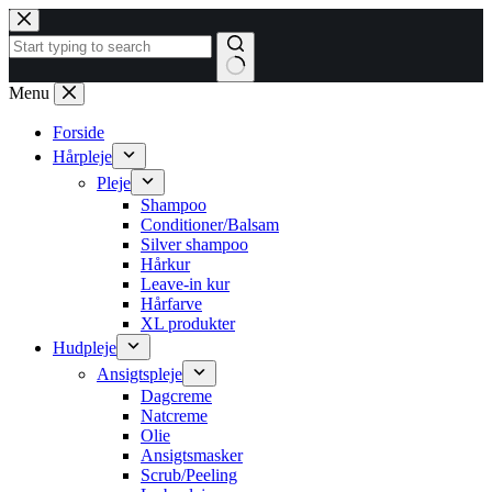
Fortsæt
til
indhold
Ingen
Menu
resultater
Forside
Hårpleje
Pleje
Shampoo
Conditioner/Balsam
Silver shampoo
Hårkur
Leave-in kur
Hårfarve
XL produkter
Hudpleje
Ansigtspleje
Dagcreme
Natcreme
Olie
Ansigtsmasker
Scrub/Peeling