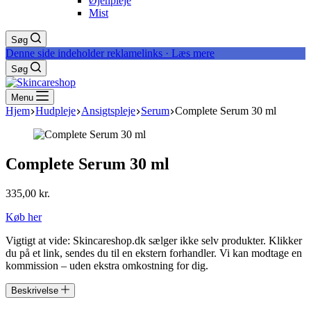
Øjenpleje
Mist
Søg
Denne side indeholder reklamelinks · Læs mere
Søg
Menu
Hjem
Hudpleje
Ansigtspleje
Serum
Complete Serum 30 ml
Complete Serum 30 ml
335,00
kr.
Køb her
Vigtigt at vide: Skincareshop.dk sælger ikke selv produkter. Klikker
du på et link, sendes du til en ekstern forhandler. Vi kan modtage en
kommission – uden ekstra omkostning for dig.
Beskrivelse