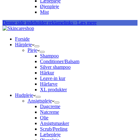
Læbepleje
Øjenpleje
Mist
Denne side indeholder reklamelinks · Læs mere
Forside
Hårpleje
Pleje
Shampoo
Conditioner/Balsam
Silver shampoo
Hårkur
Leave-in kur
Hårfarve
XL produkter
Hudpleje
Ansigtspleje
Dagcreme
Natcreme
Olie
Ansigtsmasker
Scrub/Peeling
Læbepleje