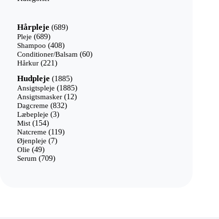
689
Hårpleje
689
varer
689
Pleje
689
varer
408
Shampoo
408
varer
60
Conditioner/Balsam
60
221
varer
Hårkur
221
varer
1885
Hudpleje
1885
varer
1885
Ansigtspleje
1885
12
varer
Ansigtsmasker
12
832
varer
Dagcreme
832
3
varer
Læbepleje
3
154
varer
Mist
154
varer
119
Natcreme
119
7
varer
Øjenpleje
7
49
varer
Olie
49
varer
709
Serum
709
varer