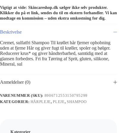
Vigtigt at vide: Skincareshop.dk sælger ikke selv produkter.
Klikker du på et link, sendes du til en ekstern forhandler. Vi kan
modtage en kommission – uden ekstra omkostning for dig.
Beskrivelse
Cremet, sulfatfri Shampoo Til krøllet hår fjerner ophobning
uden at fjerne Hår og giver fugt til krøller, spoler og bølger.
Reducerer krus* og giver håndterbarhed, samtidig med at
glansen forbedres. Fri fra Tørring af Sprit, gluten, silikone,
Mineral, sul
Anmeldelser (0)
VARENUMMER (SKU):
8906712553150795299
KATEGORIER:
HÅRPLEJE
,
PLEJE
,
SHAMPOO
Kategorier